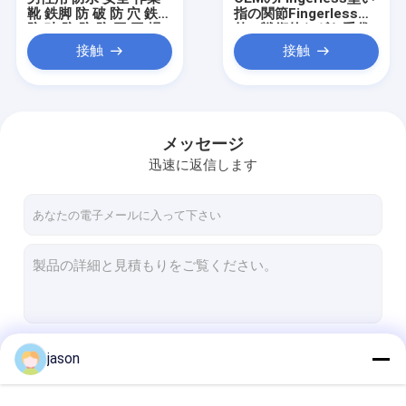
靴 鉄脚 防 破 防 穴 鉄板
指の関節Fingerless屋
防 破 防 防 防 工 工 場
外の戦術的なギヤ手袋
接触
接触
メッセージ
迅速に返信します
家
プロダクト
続行
jason
私達について