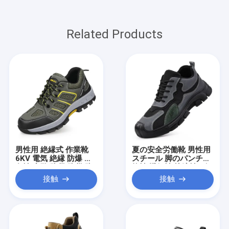
Related Products
男性用 絶縁式 作業靴
夏の安全労働靴 男性用
6KV 電気 絶縁 防爆 耐
スチール 脚のパンチ抵
久性 穿孔 防災 防災 防
抗性 透気性 快適性 ゴ
災 防災 防災 防災 防災
ムソール 工業用建築用
接触
接触
防災 防災 防災 防災 防
靴
災 防災 防災 防災 防災
防災 防災 防災 防災 防
災 防災 防災 防災 防災
防災 防災 防災 防災 防
災 防災 防災 防災 防災