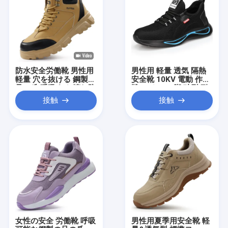
防災 防災 防災 防災 防
災 防災 防災 防災 防災
防災 防災 防災 防災 防
災 防災 防災 防災 防災
防災 防災 防災 防災 防
災 防災 防災 防災 防災
防災 防災 防災 防災 防
災 防災 防災 防災 防災
防水安全労働靴 男性用
男性用 軽量 透気 隔熱
防災 防災 防護 防護 防
軽量 穴を抜ける 鋼製の
安全靴 10KV 電動 作業
護 防護
足の爪 呼吸する 壊れ防
靴 スチール 脚 破裂 耐
止 産業用靴 夏の建築用
える 夏用 電工 靴
接触
接触
女性の安全 労働靴 呼吸
男性用夏季用安全靴 軽