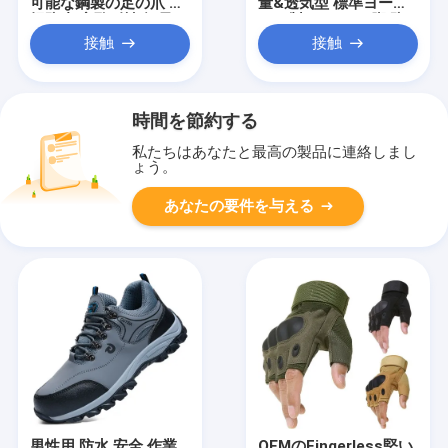
可能な鋼製の足の爪 破
量&透気型 標準ヨーロ
損防止 穿孔耐性 軽量
ッパ製 スチール 脚 防
快適 夏季 国境を越えた
破 防パンクチュール ゴ
接触
接触
労働靴
ム&プラスチック 外底
快適な 作業用靴
時間を節約する
私たちはあなたと最高の製品に連絡しまし
ょう。
あなたの要件を与える
男性用 防水 安全 作業
OEMのFingerless堅い