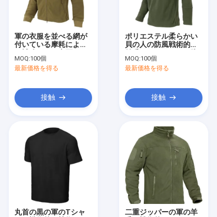
工場旅行
品質管理
軍の衣服を並べる網が
ポリエステル柔らかい
付いている摩耗によっ
貝の人の防風戦術的な
私達に連絡しなさい
て補強される空軍コヨ
羊毛のジャケットは防
MOQ:
100個
MOQ:
100個
ーテのブラウンの羊毛
水する
最新価格を得る
最新価格を得る
のジャケット
ニュース
場合
接触
接触
引用を要求しなさい
屋外の戦術的なギヤ
屋外服
ハイキングブーツ
丸首の黒の軍のTシャ
二重ジッパーの軍の羊