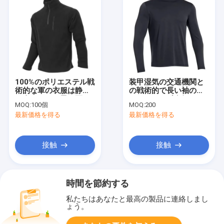
100%のポリエステル戦
装甲湿気の交通機関と
術的な軍の衣服は静か
の戦術的で長い袖のワ
に人のための黒い軍の
イシャツの反臭気の下
MOQ:
100個
MOQ:
200
羊毛のジャケットを殻
のOEM
最新価格を得る
最新価格を得る
から取り出す
接触
接触
時間を節約する
私たちはあなたと最高の製品に連絡しまし
ょう。