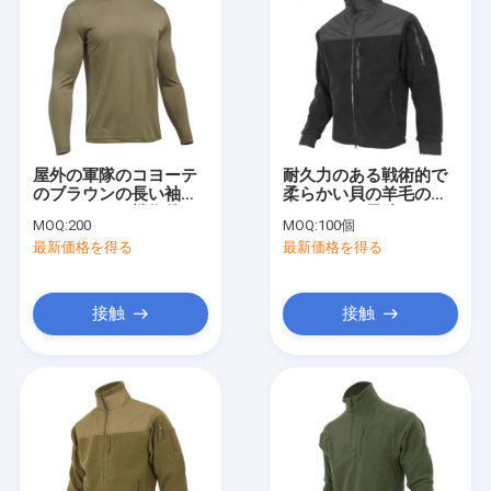
屋外の軍隊のコヨーテ
耐久力のある戦術的で
のブラウンの長い袖の
柔らかい貝の羊毛のジ
ワイシャツの戦術的な
ャケットの長続きがす
MOQ:
200
MOQ:
100個
技術の軍の衣服
る耐久性
最新価格を得る
最新価格を得る
接触
接触
家
プロダクト
私達について