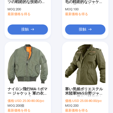
ツの戦術的な技術のナ
毛の戦術的なジャケッ
戦術的なベスト
イロン綿のElastaneの
トの通気性の支持でき
MOQ:
200
MOQ:
100
軍の衣服
る
最新価格を得る
保護 労働 靴
最新価格を得る
バックパックのハイキング
接触
接触
戦闘のウェビング
屋外保護装置
カーモの軍の帽子
ユニフォーム付属品
安全服
ナイロン飛行MA-1ボマ
寒い気候ポリエステル
溶接毛布
ー ジャケット 軍の衣服
米陸軍M65分野ジャケ
のリバーシブル
ットの屋外の戦術的な
価格:
USD 25.00-80.00/pc
価格:
USD 25.00-80.00/pc
M-1965裂け目停止
防火キット
MOQ:
200個
MOQ:
200
最新価格を得る
最新価格を得る