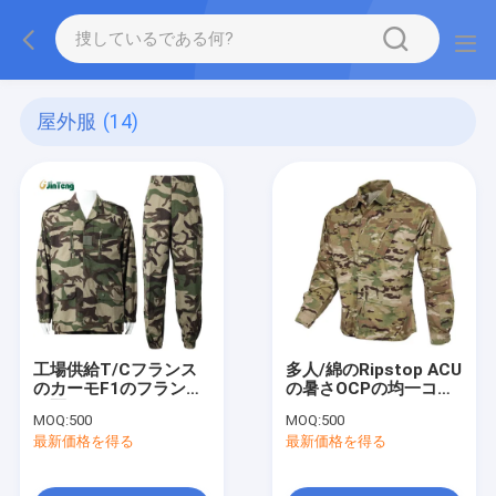
屋外服
(14)
工場供給T/Cフランス
多人/綿のRipstop ACU
のカーモF1のフランス
の暑さOCPの均一コー
の軍服
ト
MOQ:
500
MOQ:
500
（Shirt+pants+cap）
最新価格を得る
最新価格を得る