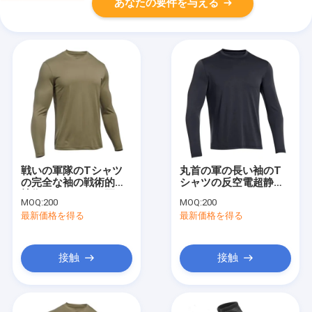
あなたの要件を与える
戦いの軍隊のTシャツ
丸首の軍の長い袖のT
の完全な袖の戦術的な
シャツの反空電超静か
技術ポリエステル軍の
に
MOQ:
200
MOQ:
200
衣服
最新価格を得る
最新価格を得る
接触
接触