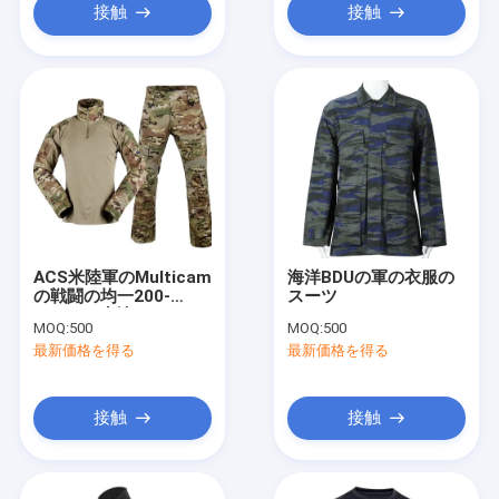
接触
接触
ACS米陸軍のMulticam
海洋BDUの軍の衣服の
の戦闘の均一200-
スーツ
220gsm生地のテフロ
MOQ:
500
MOQ:
500
ンはGen3に塗った
最新価格を得る
最新価格を得る
接触
接触