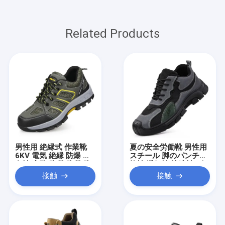
Related Products
男性用 絶縁式 作業靴
夏の安全労働靴 男性用
6KV 電気 絶縁 防爆 耐
スチール 脚のパンチ抵
久性 穿孔 防災 防災 防
抗性 透気性 快適性 ゴ
災 防災 防災 防災 防災
ムソール 工業用建築用
接触
接触
防災 防災 防災 防災 防
靴
災 防災 防災 防災 防災
防災 防災 防災 防災 防
災 防災 防災 防災 防災
防災 防災 防災 防災 防
災 防災 防災 防災 防災