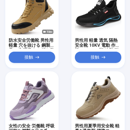
防災 防災 防災 防災 防
災 防災 防災 防災 防災
防災 防災 防災 防災 防
災 防災 防災 防災 防災
防災 防災 防災 防災 防
災 防災 防災 防災 防災
防災 防災 防災 防災 防
災 防災 防災 防災 防災
防水安全労働靴 男性用
男性用 軽量 透気 隔熱
防災 防災 防護 防護 防
軽量 穴を抜ける 鋼製の
安全靴 10KV 電動 作業
護 防護
足の爪 呼吸する 壊れ防
靴 スチール 脚 破裂 耐
止 産業用靴 夏の建築用
える 夏用 電工 靴
接触
接触
女性の安全 労働靴 呼吸
男性用夏季用安全靴 軽