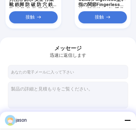
靴 鉄脚 防 破 防 穴 鉄板
指の関節Fingerless屋
防 破 防 防 防 工 工 場
外の戦術的なギヤ手袋
接触
接触
メッセージ
迅速に返信します
家
プロダクト
続行
jason
私達について