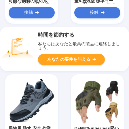
可能な鋼製の足の爪 破
量&透気型 標準ヨーロ
損防止 穿孔耐性 軽量
ッパ製 スチール 脚 防
快適 夏季 国境を越えた
破 防パンクチュール ゴ
接触
接触
労働靴
ム&プラスチック 外底
快適な 作業用靴
時間を節約する
私たちはあなたと最高の製品に連絡しまし
ょう。
あなたの要件を与える
男性用 防水 安全 作業
OEMのFingerless堅い