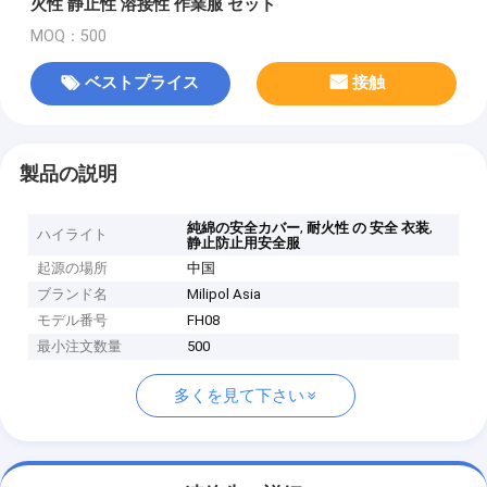
火性 静止性 溶接性 作業服 セット
MOQ：500
ベストプライス
接触
製品の説明
,
,
純綿の安全カバー
耐火性 の 安全 衣装
ハイライト
静止防止用安全服
起源の場所
中国
ブランド名
Milipol Asia
モデル番号
FH08
最小注文数量
500
多くを見て下さい