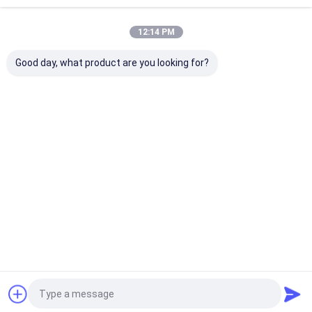
Desktop Site
ホーム
企業情報
お問い合わせ
地図
プライバシーポリシー
12:14 PM
品質
屋外の戦術的なギヤ
中国工場.Copyright © 2026 Milipol Asia
Good day, what product are you looking for?
Group Co., Limited. All Rights Reserved.
家
プロダクト
私達について