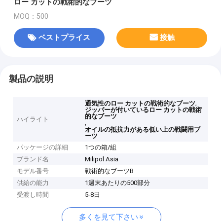
ロー カットの戦術的なブーツ
MOQ：500
ベストプライス
接触
製品の説明
,
通気性のロー カットの戦術的なブーツ
ジッパーが付いているロー カットの戦術
的なブーツ
ハイライト
,
オイルの抵抗力がある低い上の戦闘用ブ
ーツ
パッケージの詳細
1つの箱/組
ブランド名
Milipol Asia
モデル番号
戦術的なブーツB
供給の能力
1週末あたりの500部分
受渡し時間
5-8日
多くを見て下さい