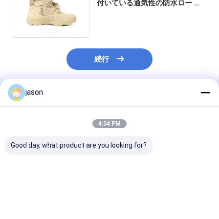
付いている通気性の防水ロー カ
ットの戦術的なブーツ
続行
jason
推薦されたプロダクト
4:34 PM
Good day, what product are you looking for?
都市用 戦闘用 防水靴
人の織り目加工のアー
高台戦闘靴 緑
チOEMのための
軽量戦闘訓練靴
Phylon Midsoleのコヨ