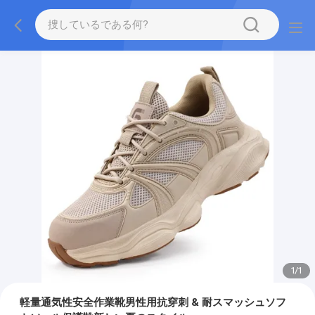
1
/
1
軽量通気性安全作業靴男性用抗穿刺 & 耐スマッシュソフ