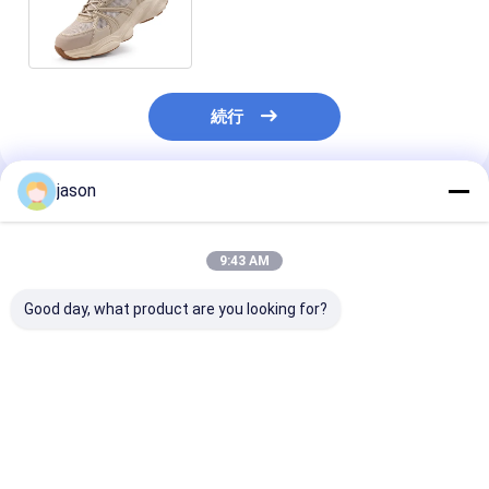
護靴新しい夏のスタイル
続行
jason
推薦されたプロダクト
9:43 AM
Good day, what product are you looking for?
男女のための全季節の
男性用 軽量 鉄製 足の
鉄脚と鉄中底の
安全労働靴 10KV 電気
安全靴 上部 網状 PU 足
破裂耐久性 耐久
隔熱 鉄脚のパンクショ
底 透気型 静止性 穿刺
耐熱性 柔らかい
ン 防爆
性 防空 枕 作業 スニー
すい 快適な 作