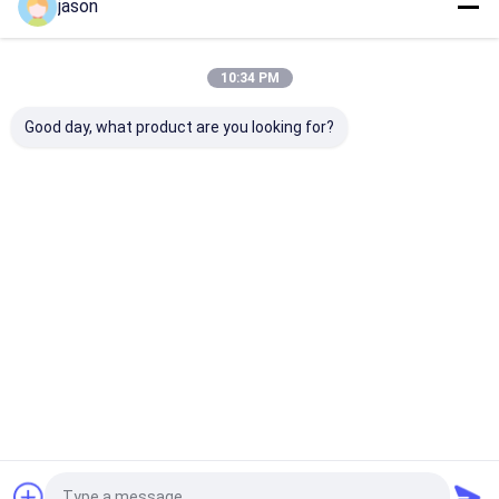
jason
Desktop Site
ホーム
企業情報
お問い合わせ
地図
プライバシーポリシー
10:34 PM
品質
屋外の戦術的なギヤ
中国工場.Copyright © 2026 Milipol Asia
Good day, what product are you looking for?
Group Co., Limited. All Rights Reserved.
家
プロダクト
私達について