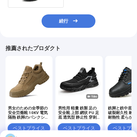
続行
推薦されたプロダクト
男女のための全季節の
男性用 軽量 鉄製 足の
鉄脚と鉄中底の
安全労働靴 10KV 電気
安全靴 上部 網状 PU 足
破裂耐久性 耐久
隔熱 鉄脚のパンクショ
底 透気型 静止性 穿刺
耐熱性 柔らかい
ン 防爆
性 防空 枕 作業 スニー
すい 快適な 作
カー
ベストプライス
ベストプライス
ベストプラ