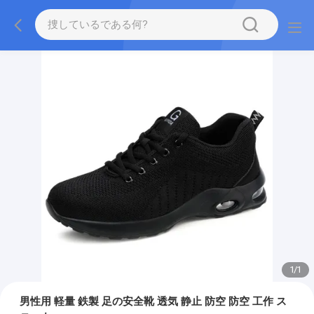
1
/
1
男性用 軽量 鉄製 足の安全靴 透気 静止 防空 防空 工作 ス