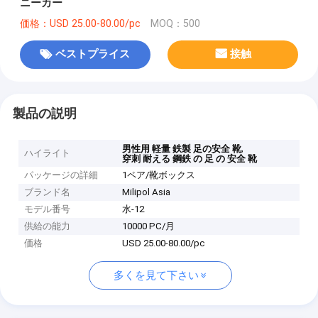
ニーカー
価格：USD 25.00-80.00/pc
MOQ：500
ベストプライス
接触
製品の説明
,
男性用 軽量 鉄製 足の安全 靴
ハイライト
穿刺 耐える 鋼鉄 の 足 の 安全 靴
パッケージの詳細
1ペア/靴ボックス
ブランド名
Milipol Asia
モデル番号
水-12
供給の能力
10000 PC/月
価格
USD 25.00-80.00/pc
多くを見て下さい