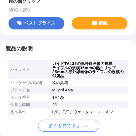
模の熱クリップ
MOQ：200
ベストプライス
接触
製品の説明
,
ガイドTA435の赤外線画像の規模
,
ライフルの規模35mmの熱クリップ
ハイライト
35mmの赤外線画像のライフルの規模の
付属品
パッケージの詳細
絵の具箱
ブランド名
Milipol Asia
モデル番号
TA435
受渡し時間
45
支払条件
L/C、T/T、ウェスタン・ユニオン
多くを見て下さい