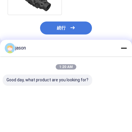
続行
jason
推薦されたプロダクト
1:20 AM
Good day, what product are you looking for?
3リットルの戦術的な
携帯用耐久アルミニウ
OEMのキャンプ
Molleの水和のパック
ムGI様式の酒保の保有
ミニウム軍の酒
の軍の酒保のキット
物1クォート
ットのコップの
ブおよび立場
ベストプライス
ベストプライス
ベストプラ